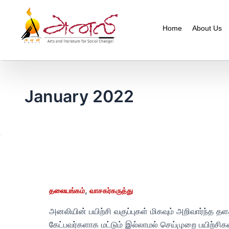
Home
About Us
January 2022
அனலி
ஒரு
சிறந்த
கலை
,
தலையங்கம்
வாசகர்கருத்து
இலக்கியப்
பள்ளி
அனலியின் பயிற்சி வகுப்புகள் மிகவும் அறிவார்ந்த தள
கேட்பவர்களாக மட்டும் இல்லாமல் செய்முறை பயிற்சிகளி