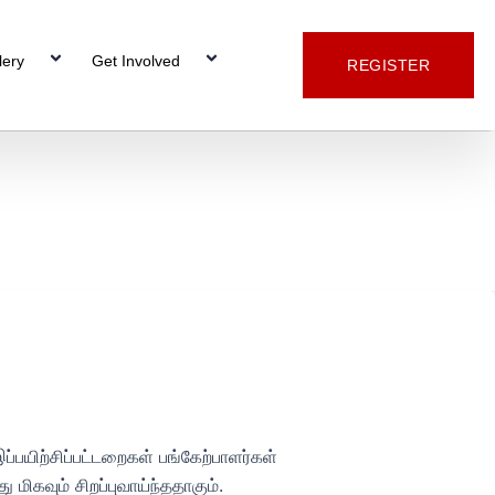
lery
Get Involved
REGISTER
ப்பயிற்சிப்பட்டறைகள் பங்கேற்பாளர்கள்
மிகவும் சிறப்புவாய்ந்ததாகும்.