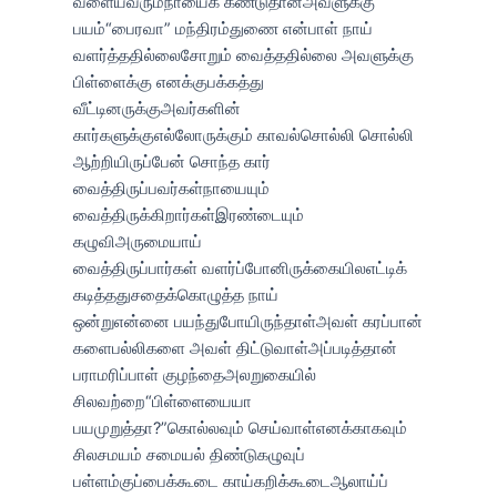
வளையவரும்நாயைக் கண்டுதான்அவளுக்கு
பயம்“பைரவா” மந்திரம்துணை என்பாள் நாய்
வளர்த்ததில்லைசோறும் வைத்ததில்லை அவளுக்கு
பிள்ளைக்கு எனக்குபக்கத்து
வீட்டினருக்குஅவர்களின்
கார்களுக்குஎல்லோருக்கும் காவல்சொல்லி சொல்லி
ஆற்றியிருப்பேன் சொந்த கார்
வைத்திருப்பவர்கள்நாயையும்
வைத்திருக்கிறார்கள்இரண்டையும்
கழுவிஅருமையாய்
வைத்திருப்பார்கள் வளர்ப்போனிருக்கையிலஎட்டிக்
கடித்ததுசதைக்கொழுத்த நாய்
ஒன்றுஎன்னை பயந்துபோயிருந்தாள்அவள் கரப்பான்
களைபல்லிகளை அவள் திட்டுவாள்அப்படித்தான்
பராமரிப்பாள் குழந்தைஅலறுகையில்
சிலவற்றை“பிள்ளையையா
பயமுறுத்தா?”கொல்லவும் செய்வாள்எனக்காகவும்
சிலசமயம் சமையல் திண்டுகழுவுப்
பள்ளம்குப்பைக்கூடை காய்கறிக்கூடைஆலாய்ப்