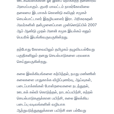
ஊடகவெளிக்கான ஓர் இலாப நோக்கற்ற தன்னார்வ
அமைப்பாகும். குமரி மாவட்டம் நாகர்கோவிலை
தலைமை இடமாகக் கொண்டு கவிஞர் சமூகச்
செயல்பாட்டாளர் இதழியலாளர் இரா. அரிகரசுதன்
அவர்களின் தன்முனைப்பான முன்னெடுப்பில் 2007
ஆம் ஆண்டு முதல் அனலி சமூக இயக்கம் எனும்
பெயரில் இயங்கிவருவருகின்றது.
தற்போது கோவையிலும் தமிழகம் தழுவியபல்வேறு
பகுதிகளிலும் தனது செயல்பாடுகளை பரவலாக
செய்துவருகின்றது.
கலை இலக்கியங்களை கற்பித்தல், நமது மண்ணின்
கலைகளை பாதுகாக்க விழிப்புணர்வு, ஆய்வுகள்,
படைப்பாக்கங்கள் போன்றவைகளை நடத்துதல்,
ஊடகக் கல்வி கொடுத்தல், நாடகப்பயிற்சி, கற்றல்
செயல்பாடுகளுக்கான பயிற்சி, கலை இலக்கிய
படைப்பு வடிவங்களின் வழியாக
ஆற்றுபடுத்துதலுக்கான பயிற்சி என பல்வேறு