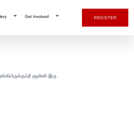
lery
Get Involved
REGISTER
்கியிருக்கும்நீ சூலினி இரு