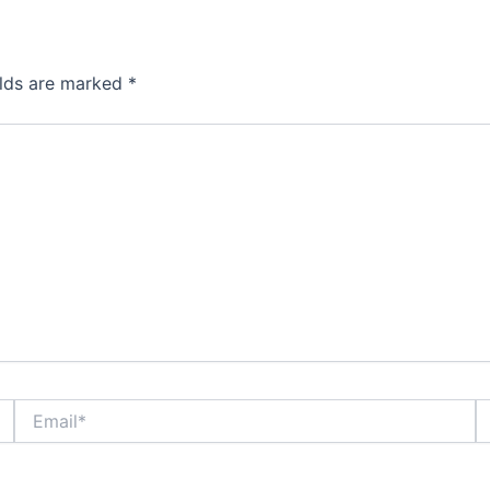
elds are marked
*
Email*
W