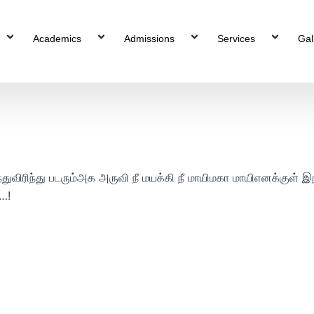
Academics
Admissions
Services
Gal
ுவிரிந்து படரும்அக அருவி நீ மயக்கி நீ மாயிமகா மாயிஎனக்குள் இறங
…!